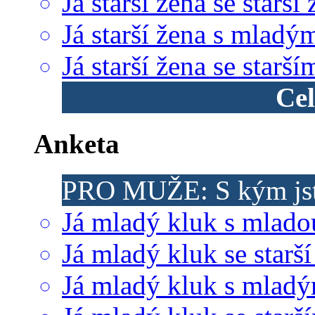
Já starší žena se starší
Já starší žena s mladý
Já starší žena se star
Cel
Anketa
PRO MUŽE: S kým jst
Já mladý kluk s mlado
Já mladý kluk se starší
Já mladý kluk s mlad