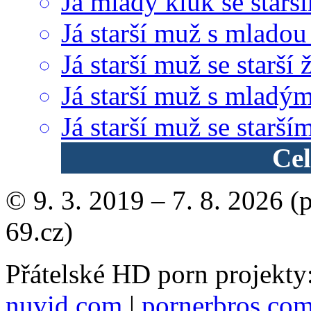
Já mladý kluk se star
Já starší muž s mladou
Já starší muž se starší 
Já starší muž s mladý
Já starší muž se starš
Cel
© 9. 3. 2019 – 7. 8. 2026 (
69.cz)
Přátelské HD porn projekty
nuvid.com
|
pornerbros.co