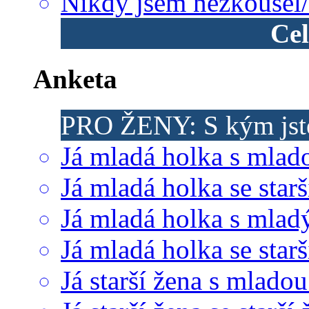
Nikdy jsem nezkoušel/
Cel
Anketa
PRO ŽENY: S kým jste
Já mladá holka s mlad
Já mladá holka se starš
Já mladá holka s mla
Já mladá holka se sta
Já starší žena s mlado