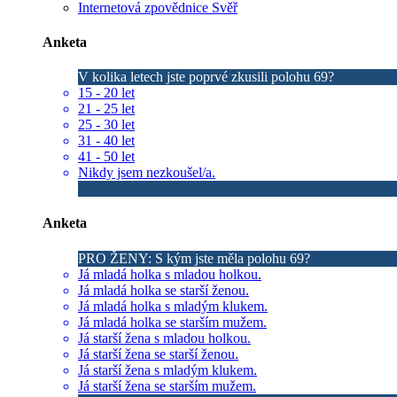
Internetová zpovědnice Svěř
Anketa
V kolika letech jste poprvé zkusili polohu 69?
15 - 20 let
21 - 25 let
25 - 30 let
31 - 40 let
41 - 50 let
Nikdy jsem nezkoušel/a.
Anketa
PRO ŽENY: S kým jste měla polohu 69?
Já mladá holka s mladou holkou.
Já mladá holka se starší ženou.
Já mladá holka s mladým klukem.
Já mladá holka se starším mužem.
Já starší žena s mladou holkou.
Já starší žena se starší ženou.
Já starší žena s mladým klukem.
Já starší žena se starším mužem.