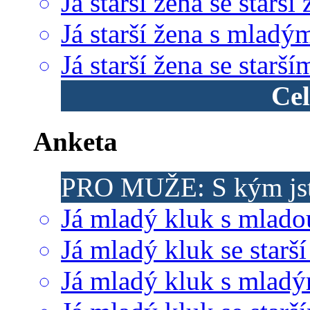
Já starší žena se starší
Já starší žena s mladý
Já starší žena se star
Cel
Anketa
PRO MUŽE: S kým jst
Já mladý kluk s mlado
Já mladý kluk se starší
Já mladý kluk s mlad