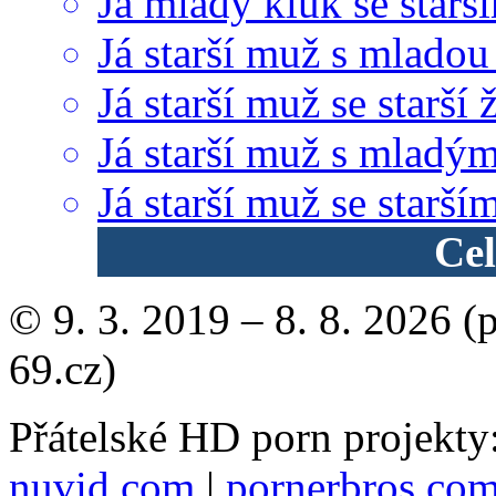
Já mladý kluk se star
Já starší muž s mladou
Já starší muž se starší 
Já starší muž s mladý
Já starší muž se starš
Cel
© 9. 3. 2019 – 8. 8. 2026 (
69.cz)
Přátelské HD porn projekty
nuvid.com
|
pornerbros.co