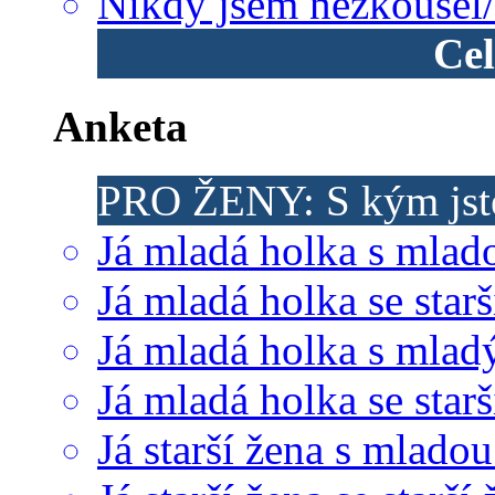
Nikdy jsem nezkoušel/
Cel
Anketa
PRO ŽENY: S kým jste
Já mladá holka s mlad
Já mladá holka se starš
Já mladá holka s mla
Já mladá holka se sta
Já starší žena s mlado