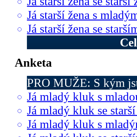
Já starší žena se starší
Já starší žena s mladý
Já starší žena se star
Cel
Anketa
PRO MUŽE: S kým jst
Já mladý kluk s mlado
Já mladý kluk se starší
Já mladý kluk s mlad