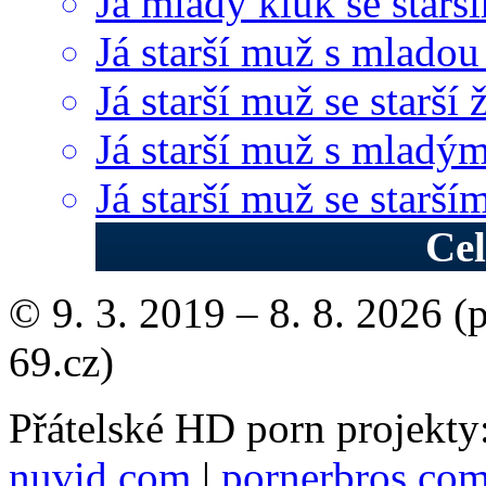
Já mladý kluk se star
Já starší muž s mladou
Já starší muž se starší 
Já starší muž s mladý
Já starší muž se starš
Cel
© 9. 3. 2019 – 8. 8. 2026 (
69.cz)
Přátelské HD porn projekty
nuvid.com
|
pornerbros.co