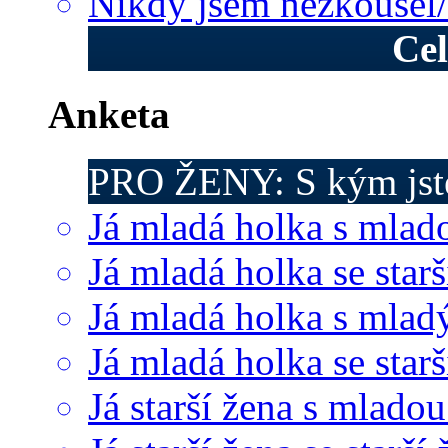
Nikdy jsem nezkoušel/
Cel
Anketa
PRO ŽENY: S kým jste
Já mladá holka s mlad
Já mladá holka se starš
Já mladá holka s mla
Já mladá holka se sta
Já starší žena s mlado