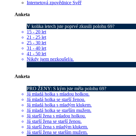
Internetová zpovědnice Svěř
Anketa
V kolika letech jste poprvé zkusili polohu 69?
15 - 20 let
21 - 25 let
25 - 30 let
31 - 40 let
41 - 50 let
Nikdy jsem nezkoušel/a.
Anketa
PRO ŽENY: S kým jste měla polohu 69?
Já mladá holka s mladou holkou.
Já mladá holka se starší ženou.
Já mladá holka s mladým klukem.
Já mladá holka se starším mužem.
Já starší žena s mladou holkou.
Já starší žena se starší ženou.
Já starší žena s mladým klukem.
Já starší žena se starším mužem.