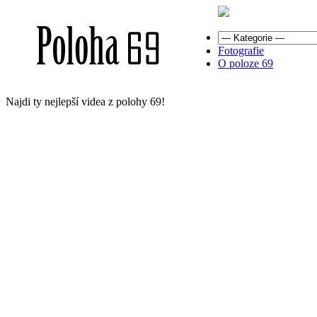
Fotografie
O poloze 69
Najdi ty nejlepší videa z polohy 69!