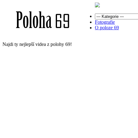
Fotografie
O poloze 69
Najdi ty nejlepší videa z polohy 69!