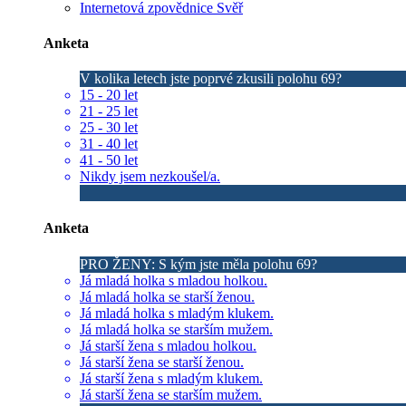
Internetová zpovědnice Svěř
Anketa
V kolika letech jste poprvé zkusili polohu 69?
15 - 20 let
21 - 25 let
25 - 30 let
31 - 40 let
41 - 50 let
Nikdy jsem nezkoušel/a.
Anketa
PRO ŽENY: S kým jste měla polohu 69?
Já mladá holka s mladou holkou.
Já mladá holka se starší ženou.
Já mladá holka s mladým klukem.
Já mladá holka se starším mužem.
Já starší žena s mladou holkou.
Já starší žena se starší ženou.
Já starší žena s mladým klukem.
Já starší žena se starším mužem.