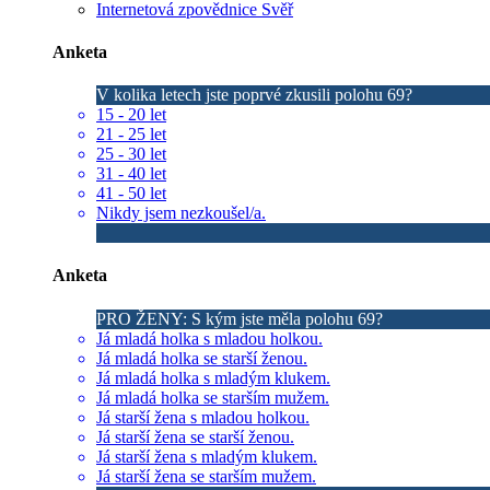
Internetová zpovědnice Svěř
Anketa
V kolika letech jste poprvé zkusili polohu 69?
15 - 20 let
21 - 25 let
25 - 30 let
31 - 40 let
41 - 50 let
Nikdy jsem nezkoušel/a.
Anketa
PRO ŽENY: S kým jste měla polohu 69?
Já mladá holka s mladou holkou.
Já mladá holka se starší ženou.
Já mladá holka s mladým klukem.
Já mladá holka se starším mužem.
Já starší žena s mladou holkou.
Já starší žena se starší ženou.
Já starší žena s mladým klukem.
Já starší žena se starším mužem.