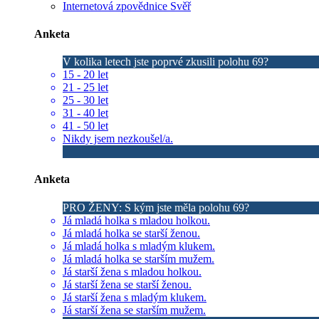
Internetová zpovědnice Svěř
Anketa
V kolika letech jste poprvé zkusili polohu 69?
15 - 20 let
21 - 25 let
25 - 30 let
31 - 40 let
41 - 50 let
Nikdy jsem nezkoušel/a.
Anketa
PRO ŽENY: S kým jste měla polohu 69?
Já mladá holka s mladou holkou.
Já mladá holka se starší ženou.
Já mladá holka s mladým klukem.
Já mladá holka se starším mužem.
Já starší žena s mladou holkou.
Já starší žena se starší ženou.
Já starší žena s mladým klukem.
Já starší žena se starším mužem.